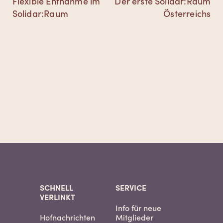
Vorheriger
Nächster
Flexible Entnahme im
Der erste Solidar:Raum
Beitrag:
Beitrag:
Solidar:Raum
Österreichs
SCHNELL
SERVICE
VERLINKT
Info für neue
Hofnachrichten
Mitglieder