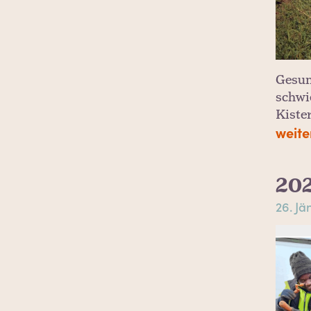
Gesun
schwi
Kiste
weite
202
26. Jä