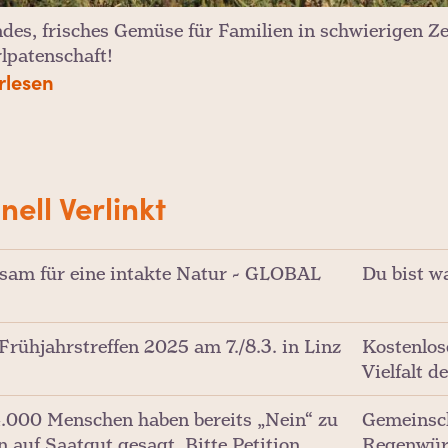
des, frisches Gemüse für Familien in schwierigen Ze
rlpatenschaft!
rlesen
nell Verlinkt
am für eine intakte Natur - GLOBAL
Du bist wa
Frühjahrstreffen 2025 am 7./8.3. in Linz
Kostenlos
Vielfalt d
.000 Menschen haben bereits „Nein“ zu
Gemeinsch
n auf Saatgut gesagt. Bitte Petition
Regenwür