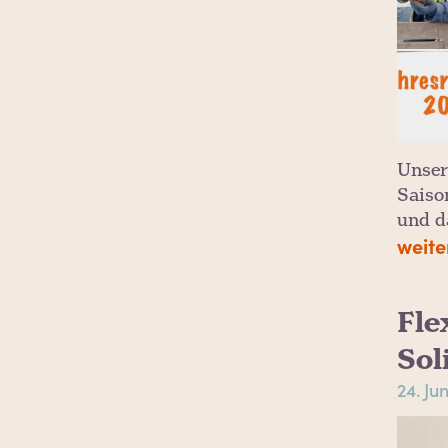
Unser
Saiso
und d
weite
Fle
Sol
24. Ju