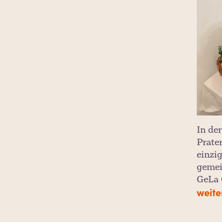
In de
Prate
einzi
gemei
GeLa 
weite