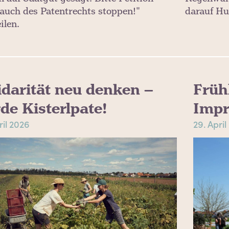
auch des Patentrechts stoppen!"
darauf Hu
ilen.
idarität neu denken –
Früh
de Kisterlpate!
Impr
ril 2026
29. April