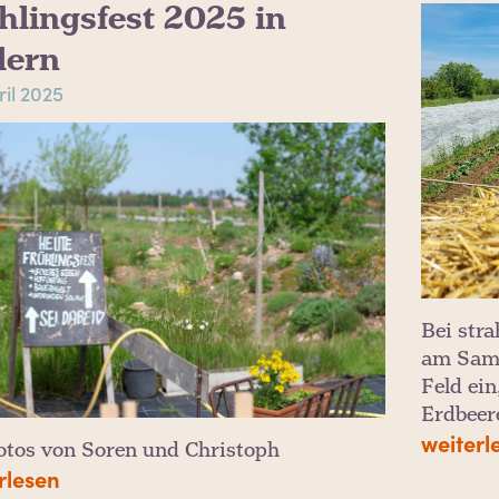
hlingsfest 2025 in
dern
ril 2025
Bei str
am Sams
Feld ei
Erdbeer
weiterl
otos von Soren und Christoph
rlesen