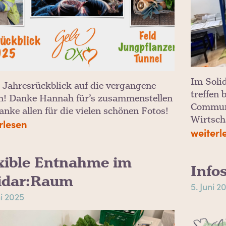
Im Soli
 Jahresrückblick auf die vergangene
treffen 
n! Danke Hannah für’s zusammenstellen
Communi
anke allen für die vielen schönen Fotos!
Wirtsch
rlesen
weiterl
xible Entnahme im
Info
idar:Raum
5. Juni 2
ni 2025