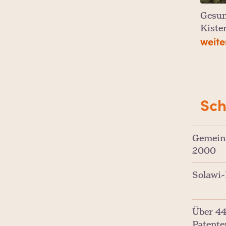
Gesun
Kiste
weite
Sch
Gemeins
2000
Solawi-
Über 44
Patente