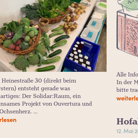
Alle In
r Heinestraße 30 (direkt beim
In der 
rstern) entsteht gerade was
bitte tr
gartiges: Der Solidar:Raum, ein
weiterl
nsames Projekt von Ouvertura und
Ochsenherz. …
rlesen
Hofa
12. Mai 