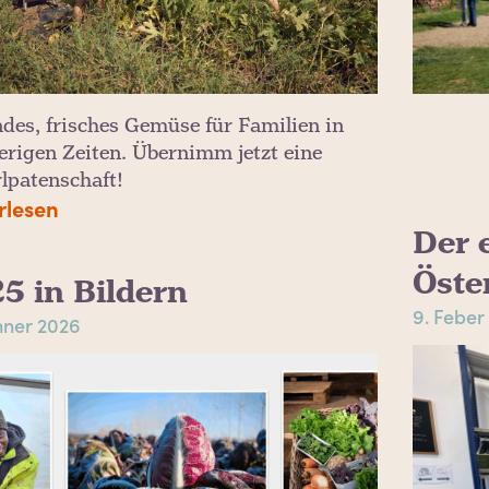
des, frisches Gemüse für Familien in
erigen Zeiten. Übernimm jetzt eine
rlpatenschaft!
rlesen
Der 
Öste
5 in Bildern
9. Feber
nner 2026