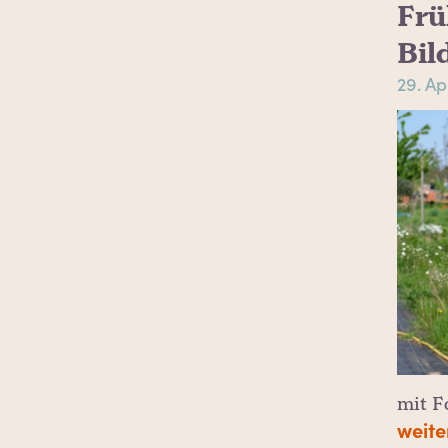
Frü
Bil
29. Ap
mit F
weite