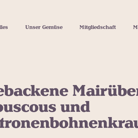
lles
Unser Gemüse
Mitgliedschaft
M
ebackene Mairübe
ouscous und
itronenbohnenkrau