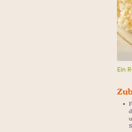
Ein R
Zub
F
d
u
S