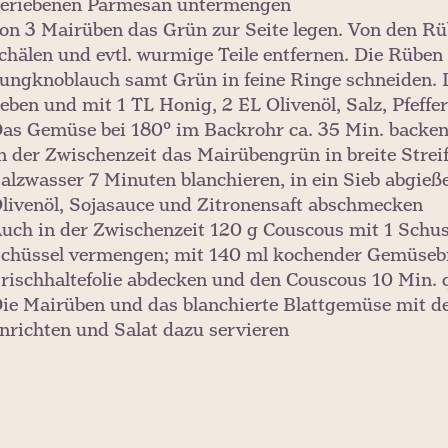
eriebenen Parmesan untermengen
on 3 Mairüben das Grün zur Seite legen. Von den Rü
chälen und evtl. wurmige Teile entfernen. Die Rüben 
ungknoblauch samt Grün in feine Ringe schneiden. 
eben und mit 1 TL Honig, 2 EL Olivenöl, Salz, Pfeff
as Gemüse bei 180° im Backrohr ca. 35 Min. backe
n der Zwischenzeit das Mairübengrün in breite Stre
alzwasser 7 Minuten blanchieren, in ein Sieb abgie
livenöl, Sojasauce und Zitronensaft abschmecken
uch in der Zwischenzeit 120 g Couscous mit 1 Schuss
chüssel vermengen; mit 140 ml kochender Gemüsebr
rischhaltefolie abdecken und den Couscous 10 Min. q
ie Mairüben und das blanchierte Blattgemüse mit 
nrichten und Salat dazu servieren