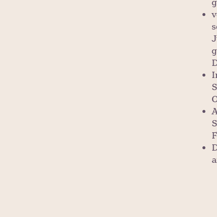
g
v
s
J
g
D
I
S
O
A
S
F
D
a