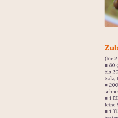
Zub
(für 
■ 80 
bis 2
Salz, 
■ 200
schne
■ 1 E
feine 
■ 1 T