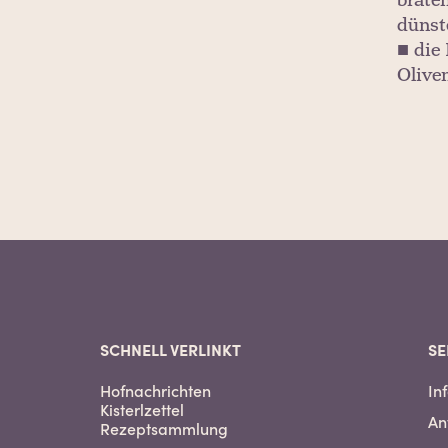
brate
dünst
■ die 
Olive
SCHNELL VERLINKT
SE
Hofnachrichten
In
Kisterlzettel
An
Rezeptsammlung