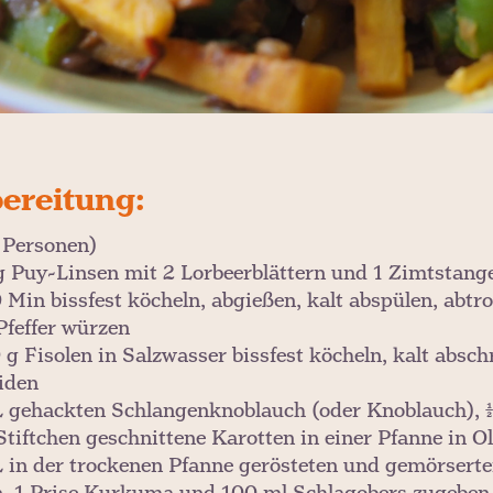
ereitung:
2 Personen)
g Puy-Linsen mit 2 Lorbeerblättern und 1 Zimtstange
0 Min bissfest köcheln, abgießen, kalt abspülen, abtr
Pfeffer würzen
 g Fisolen in Salzwasser bissfest köcheln, kalt abs
iden
L gehackten Schlangenknoblauch (oder Knoblauch), ½
Stiftchen geschnittene Karotten in einer Pfanne in O
L in der trockenen Pfanne gerösteten und gemörser