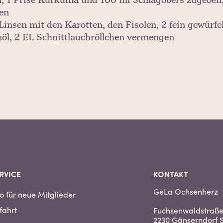
n, 1 Prise Kurkuma und 100 ml Schlagobers zugeben, 
en
Linsen mit den Karotten, den Fisolen, 2 fein gewürfel
nöl, 2 EL Schnittlauchröllchen vermengen
RVICE
KONTAKT
GeLa Ochsenherz
fo für neue Mitglieder
fahrt
Fuchsenwaldstraße
2230 Gänserndorf 