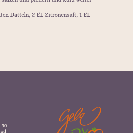
salzen und pfeffern und kurz weiter
ten Datteln, 2 EL Zitronensaft, 1 EL
 90
Süd