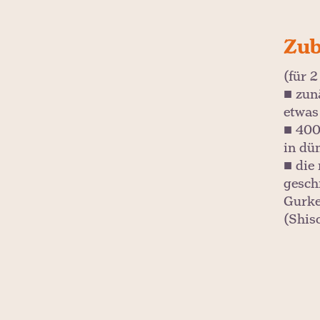
Zub
(für 
■ zun
etwas
■ 400
in dü
■ die
gesch
Gurke
(Shis