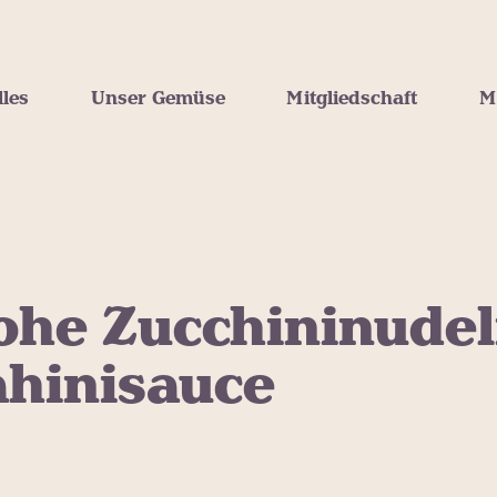
lles
Unser Gemüse
Mitgliedschaft
M
ohe Zucchininudel
ahinisauce