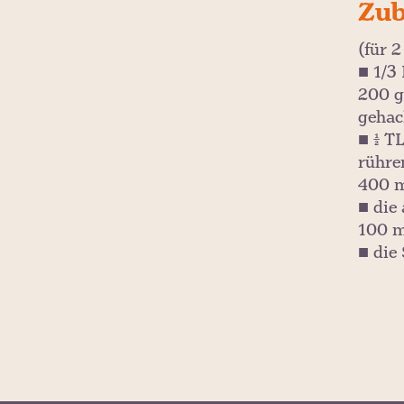
Zub
(für 
■ 1/3
200 g
gehac
■ ½ T
rühre
400 m
■ die
100 m
■ die