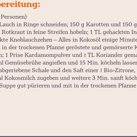
ereitung:
2 Personen)
 Lauch in Ringe schneiden; 150 g Karotten und 150 g 
 Rotkraut in feine Streifen hobeln; 1 TL gehackten In
kte Knoblauchzehen – Alles in Kokosöl einige Minut
L in der trockenen Pfanne geröstete und gemörser
n; 1 Prise Kardamompulver und ½ TL Koriander gema
l Gemüsebrühe angießen und 15 Min. köcheln lasse
 abgeriebene Schale und den Saft einer ½ Bio-Zitrone
l Kokosmilch zugeben und weitere 3 Min. sanft köch
 Suppe gut pürieren und mit in der trockenen Pfann