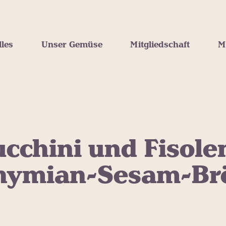
lles
Unser Gemüse
Mitgliedschaft
M
cchini und Fisole
hymian-Sesam-Br