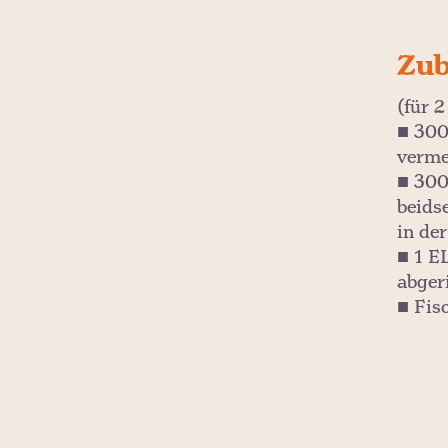
Zub
(für 
■ 300
verm
■ 300
beidse
in de
■ 1 E
abger
■ Fis