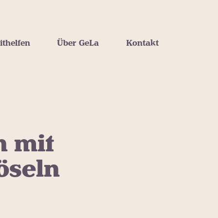
ithelfen
Über GeLa
Kontakt
n mit
öseln