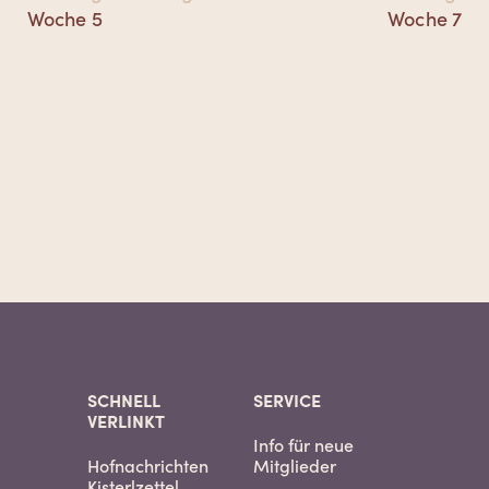
Navigation
Vorheriger
Nächster
Woche 5
Woche 7
Beitrag:
Beitrag:
SCHNELL
SERVICE
VERLINKT
Info für neue
Hofnachrichten
Mitglieder
Kisterlzettel