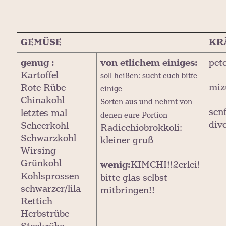
GEMÜSE
KR
genug :
von etlichem einiges:
pete
Kartoffel
soll heißen: sucht euch bitte
miz
Rote Rübe
einige
Chinakohl
Sorten aus und nehmt von
sen
letztes mal
denen eure Portion
div
Scheerkohl
Radicchiobrokkoli:
Schwarzkohl
kleiner gruß
Wirsing
Grünkohl
wenig:
KIMCHI!!2erlei!
Kohlsprossen
bitte glas selbst
schwarzer/lila
mitbringen!!
Rettich
Herbstrübe