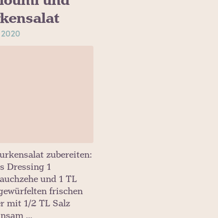
loumi und
kensalat
i 2020
urkensalat zubereiten:
as Dressing 1
auchzehe und 1 TL
gewürfelten frischen
r mit 1/2 TL Salz
insam …