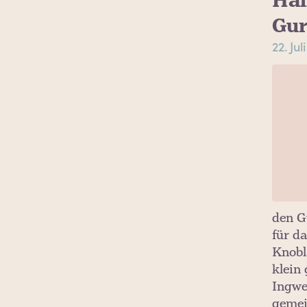
Hal
Gur
22. Jul
den G
für d
Knobl
klein 
Ingwe
geme