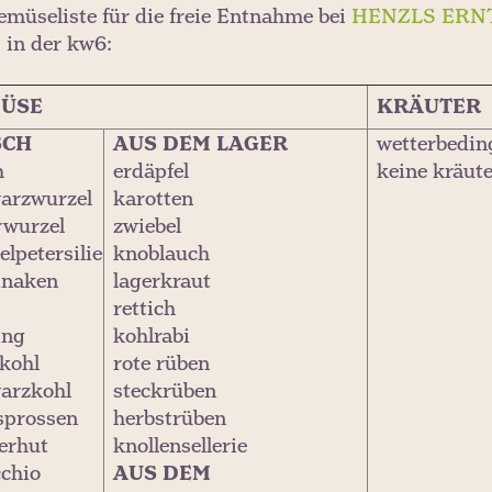
emüseliste für die freie Entnahme bei
HENZLS ERN
 in der kw6:
ÜSE
KRÄUTER
SCH
AUS DEM LAGER
wetterbedin
h
erdäpfel
keine kräute
arzwurzel
karotten
rwurzel
zwiebel
lpetersilie
knoblauch
inaken
lagerkraut
rettich
ing
kohlrabi
kohl
rote rüben
arzkohl
steckrüben
sprossen
herbstrüben
erhut
knollensellerie
cchio
AUS DEM