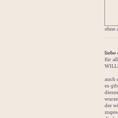
ohne 
liebe
für al
WILL
auch 
es gi
diesm
wurze
der w
zuges