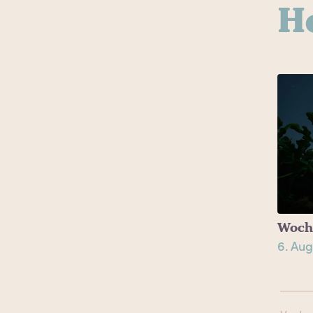
H
Woch
6. Aug