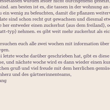
ressetassen wurden leider nicht durchgehend geheizt
sind. am besten ist es, die tassen in der wohnung an
u ein wenig zu befeuchten, damit die pflanzen weite
alate sind schon recht gut gewachsen und diesmal et
 her entweder einen zuckerhut (aus dem freiland), o
att-typ) nehmen. es gibt weit mehr zuckerhut als eic
ersuchen euch alle zwei wochen mit information über 
rgen.
si letzte woche darüber geschrieben hat, gibt es di
e, und nächste woche wird es dann wieder einen kur
ichen gruß und viel freude mit dem herrlichen gemü
nherz und des gärtnerinnenteams,
ang