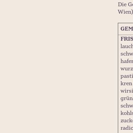
Die G
Wien)
GEM
FRI
lauc
schw
hafe
wurze
past
kren
wirs
grün
schw
kohl
zuck
radi