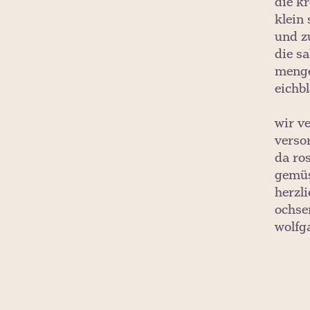
die k
klein 
und z
die s
menge
eichbl
wir v
verso
da ro
gemüs
herzl
ochse
wolfg