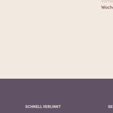
Vorhe
Vorhe
Woch
Beitr
SCHNELL VERLINKT
SE