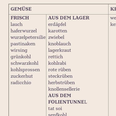
GEMÜSE
K
FRISCH
AUS DEM LAGER
we
lauch
erdäpfel
ke
haferwurzel
karotten
wurzelpetersilie
zwiebel
pastinaken
knoblauch
wirsing
lagerkraut
grünkohl
rettich
schwarzkohl
kohlrabi
kohlsprossen
rote rüben
zuckerhut
steckrüben
radicchio
herbstrüben
knollensellerie
AUS DEM
FOLIENTUNNE
L
tat soi
senfkohl