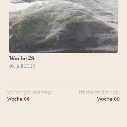
Woche 29
16. Juli 2026
Beitrags-
Vorheriger Beitrag:
Nächster Beitrag:
Navigation
Vorheriger
Nächster
Woche 06
Woche 09
Beitrag:
Beitrag: