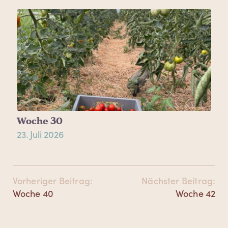
Woche 30
23. Juli 2026
Beitrags-
Vorheriger Beitrag:
Nächster Beitrag:
Navigation
Vorheriger
Nächster
Woche 40
Woche 42
Beitrag:
Beitrag: